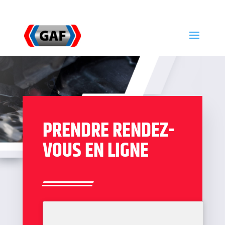
03 20 59 88 37
contact@garageautofretin.fr
PRENDRE RENDEZ-
VOUS EN LIGNE