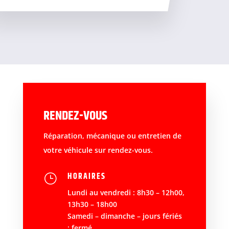
RENDEZ-VOUS
Réparation, mécanique ou entretien de
votre véhicule sur rendez-vous.
HORAIRES
}
Lundi au vendredi : 8h30 – 12h00,
13h30 – 18h00
Samedi – dimanche – jours fériés
: fermé